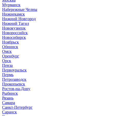
Москва
Мурманск
Набережные Челны
Нижнекамск
Нижний Новгород
Нижний Тагил
Новокузнецк
Новороссийск
Новосибирск
Ноябрьск
Обнинск
Омск
Оренбург
Орск
Пенза
Первоуральск
Пермь
Петрозаводск
Прокопьевск
Ростов-на-Дону
Рыбинск
Рязань
Самара
Санкт-Петербург
Саранск