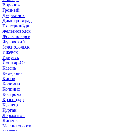
Воронеж
Грозный
Дзержинск
Димитровград
Екатеринбург
Железноводск
Железногорск
Жуковский
Зеленодольск
Ижевск
Иркутск
Йошкар-Ола
Казань
Кемерово
Киров
Коломна
Колпино
Кострома
Краснодар
Кузнецк
Курган
Лермонтов
Липецк
Магнитогорск