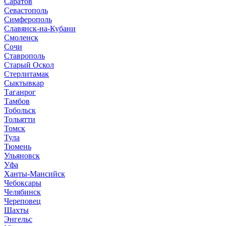
Саратов
Севастополь
Симферополь
Славянск-на-Кубани
Смоленск
Сочи
Ставрополь
Старый Оскол
Стерлитамак
Сыктывкар
Таганрог
Тамбов
Тобольск
Тольятти
Томск
Тула
Тюмень
Ульяновск
Уфа
Ханты-Мансийск
Чебоксары
Челябинск
Череповец
Шахты
Энгельс