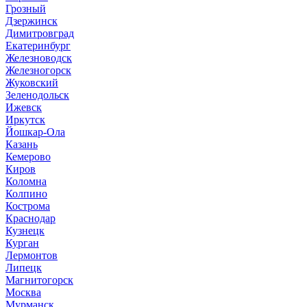
Грозный
Дзержинск
Димитровград
Екатеринбург
Железноводск
Железногорск
Жуковский
Зеленодольск
Ижевск
Иркутск
Йошкар-Ола
Казань
Кемерово
Киров
Коломна
Колпино
Кострома
Краснодар
Кузнецк
Курган
Лермонтов
Липецк
Магнитогорск
Москва
Мурманск