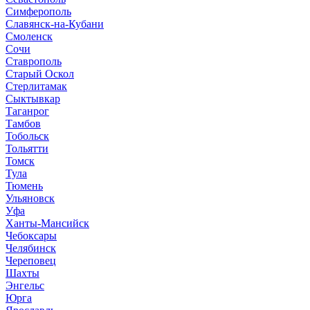
Симферополь
Славянск-на-Кубани
Смоленск
Сочи
Ставрополь
Старый Оскол
Стерлитамак
Сыктывкар
Таганрог
Тамбов
Тобольск
Тольятти
Томск
Тула
Тюмень
Ульяновск
Уфа
Ханты-Мансийск
Чебоксары
Челябинск
Череповец
Шахты
Энгельс
Юрга