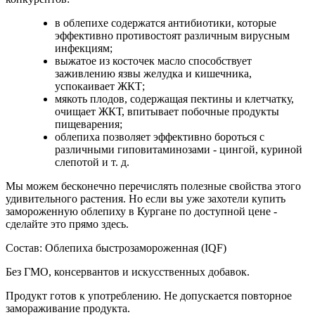
в облепихе содержатся антибиотики, которые
эффективно противостоят различным вирусным
инфекциям;
выжатое из косточек масло способствует
заживлению язвы желудка и кишечника,
успокаивает ЖКТ;
мякоть плодов, содержащая пектины и клетчатку,
очищает ЖКТ, впитывает побочные продукты
пищеварения;
облепиха позволяет эффективно бороться с
различными гиповитаминозами - цингой, куриной
слепотой и т. д.
Мы можем бесконечно перечислять полезные свойства этого
удивительного растения. Но если вы уже захотели купить
замороженную облепиху в Кургане по доступной цене -
сделайте это прямо здесь.
Состав: Облепиха быстрозамороженная (IQF)
Без ГМО, консервантов и искусственных добавок.
Продукт готов к употреблению. Не допускается повторное
замораживание продукта.