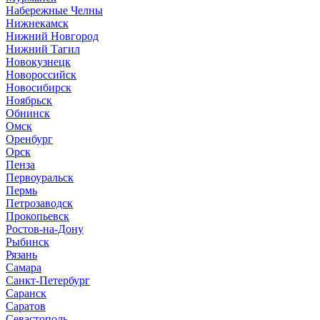
Набережные Челны
Нижнекамск
Нижний Новгород
Нижний Тагил
Новокузнецк
Новороссийск
Новосибирск
Ноябрьск
Обнинск
Омск
Оренбург
Орск
Пенза
Первоуральск
Пермь
Петрозаводск
Прокопьевск
Ростов-на-Дону
Рыбинск
Рязань
Самара
Санкт-Петербург
Саранск
Саратов
Севастополь